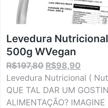
Levedura Nutricional 
500g WVegan
O
O
R$
197,80
R$
98,90
preço
preço
original
atual
Levedura Nutricional ( N
era:
é:
R$197,80.
R$98,90.
QUE TAL DAR UM GOSTI
ALIMENTAÇÃO? IMAGINE